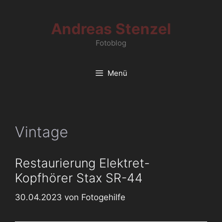
Zum
Inhalt
Andreas Stenzel
springen
Fotoblog
Menü
Vintage
Restaurierung Elektret-
Kopfhörer Stax SR-44
30.04.2023
von
Fotogehilfe