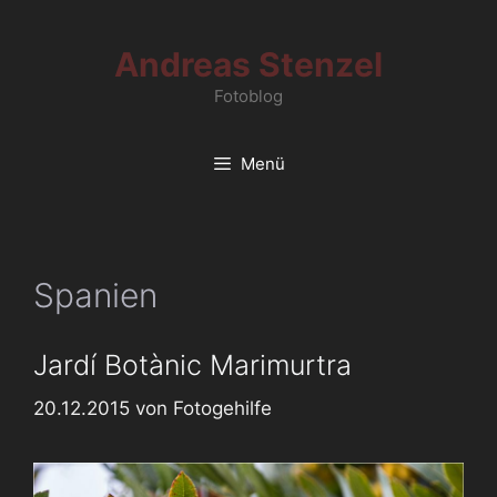
Zum
Inhalt
Andreas Stenzel
springen
Fotoblog
Menü
Spanien
Jardí Botànic Marimurtra
20.12.2015
von
Fotogehilfe