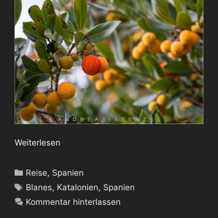
Weiterlesen
Kategorien
Reise
,
Spanien
Schlagwörter
Blanes
,
Katalonien
,
Spanien
Kommentar hinterlassen