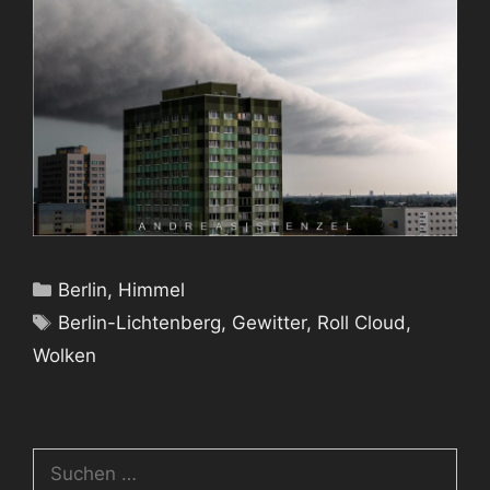
Kategorien
Berlin
,
Himmel
Schlagwörter
Berlin-Lichtenberg
,
Gewitter
,
Roll Cloud
,
Wolken
Suchen
nach: