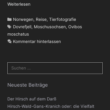
Weiterlesen
Kategorien
Norwegen
,
Reise
,
Tierfotografie
Schlagwörter
Dovrefjell
,
Moschusochsen
,
Ovibos
moschatus
Kommentar hinterlassen
Suchen
nach:
Neueste Beiträge
Der Hirsch auf dem Darß
Hirsch-Wald-Gans-Kranich oder: die Vielfalt