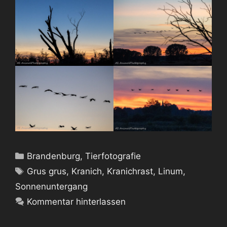
Kategorien
Brandenburg
,
Tierfotografie
Schlagwörter
Grus grus
,
Kranich
,
Kranichrast
,
Linum
,
Sonnenuntergang
Kommentar hinterlassen